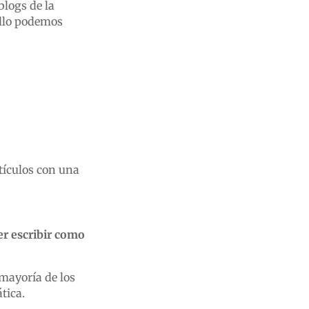
blogs de la
ello podemos
rtículos con una
er escribir como
 mayoría de los
tica.