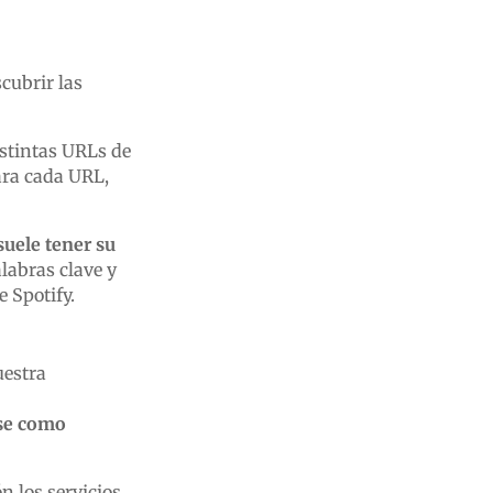
cubrir las
stintas URLs de
ra cada URL,
suele tener su
alabras clave y
 Spotify.
uestra
rse como
n los servicios