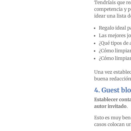
Tendríais que rea
competencia y pe
idear una lista 
Regalo ideal p
Las mejores jo
¿Qué tipos de 
¿Cómo limpiar
¿Cómo limpiar
Una vez establec
buena redacción
4.
Guest bl
Establecer conta
autor invitado
.
Esto es muy bene
casos colocan un