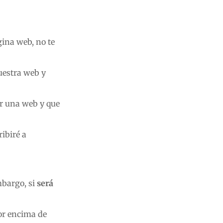
gina web, no te
uestra web y
r una web y que
ibiré a
mbargo, si
será
or encima de