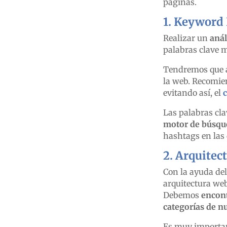
páginas.
1.
Keyword 
Realizar un
anál
palabras clave 
Tendremos que a
la web. Recomie
evitando así, el
Las palabras cla
motor de búsque
hashtags en las 
2.
Arquitec
Con la ayuda del
arquitectura web
Debemos
encont
categorías de n
Es muy important