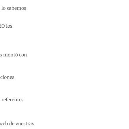
i lo sabemos
EO los
las montó con
aciones
 referentes
 web de vuestras