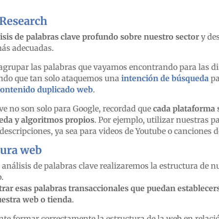
Research
isis de palabras clave profundo sobre nuestro sector
y des
más adecuadas.
grupar las palabras que vayamos encontrando para las di
ndo que tan solo ataquemos una
intención de búsqueda
pa
contenido duplicado web
.
ve no son solo para Google, recordad que
cada plataforma 
da y algoritmos propios
. Por ejemplo, utilizar nuestras p
descripciones, ya sea para videos de Youtube o canciones de
tura web
 análisis de palabras clave realizaremos la estructura de n
.
rar esas palabras transaccionales que puedan establece
uestra web o tienda
.
e formar correctamente la estructura de la web en relació