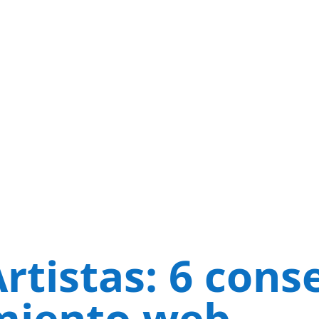
rtistas: 6 cons
miento web