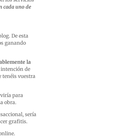
en cada uno de
blog. De esta
mos ganando
ablemente la
 intención de
y tenéis vuestra
viría para
sa obra.
nsaccional, sería
er grafitis.
online.