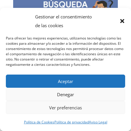
Gestionar el consentimiento
de las cookies
Para ofrecer las mejores experiencias, utilizamos tecnologías como las
cookies para almacenar y/o acceder a la información del dispositivo. El
SEO
consentimiento de estas tecnologías nos permitirá procesar datos como
el comportamiento de navegación o las identificaciones únicas en este
¿Qué son las intenciones de búsqueda en
sitio. No consentir o retirar el consentimiento, puede afectar
SEO?
negativamente a ciertas características y funciones.
By
Luis Souto
|
Ago 9, 2023
|
0 Comments
Aceptar
Podemos decir que la intención de búsqueda
Denegar
del usuario es aquello que quiere encontrar
Ver preferencias
después de escribir una palabra o grupo de
palabras en el buscador. Los usuarios tienen
Política de Cookies
Política de privacidad
Aviso Legal
necesidades y buscan resolverlas a través de