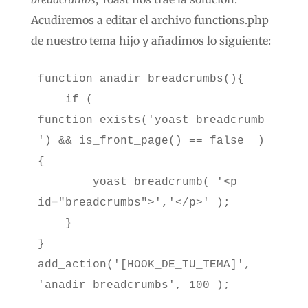
Acudiremos a editar el archivo functions.php
de nuestro tema hijo y añadimos lo siguiente:
function anadir_breadcrumbs(){

    if ( 
function_exists('yoast_breadcrumb
') && is_front_page() == false  )
{

        yoast_breadcrumb( '<p 
id="breadcrumbs">','</p>' );

    }    

}

add_action('[HOOK_DE_TU_TEMA]', 