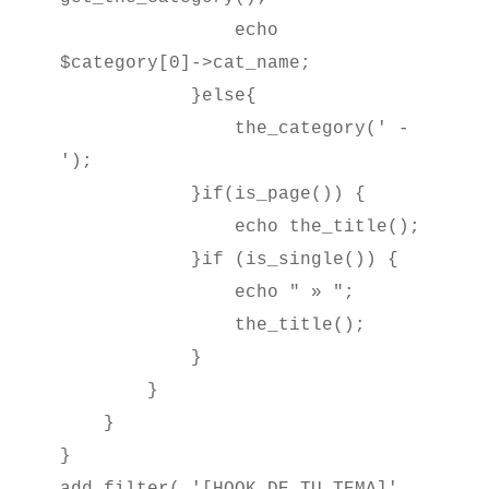
                echo 
$category[0]->cat_name;

            }else{

                the_category(' - 
');

            }if(is_page()) {

                echo the_title();

            }if (is_single()) {

                echo " » ";

                the_title();

            }

        }

    }

}

add_filter( '[HOOK_DE_TU_TEMA]', 