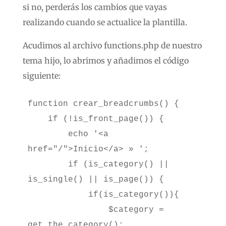
si no, perderás los cambios que vayas
realizando cuando se actualice la plantilla.
Acudimos al archivo functions.php de nuestro
tema hijo, lo abrimos y añadimos el código
siguiente:
function crear_breadcrumbs() {

    if (!is_front_page()) {

        echo '<a 
href="/">Inicio</a> » ';

        if (is_category() || 
is_single() || is_page()) {

            if(is_category()){

                $category = 
get_the_category();
